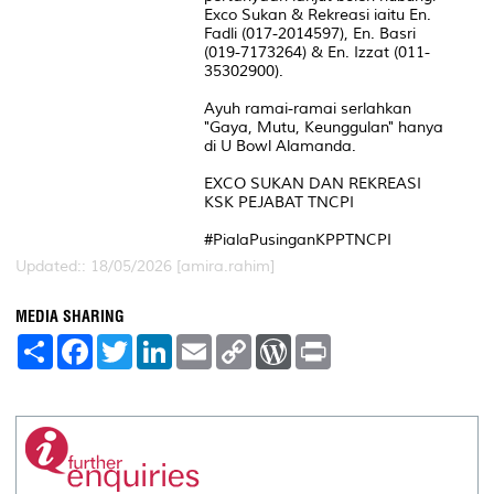
Exco Sukan & Rekreasi iaitu En.
Fadli (017-2014597), En. Basri
(019-7173264) & En. Izzat (011-
35302900).
Ayuh ramai-ramai serlahkan
"Gaya, Mutu, Keunggulan" hanya
di U Bowl Alamanda.
EXCO SUKAN DAN REKREASI
KSK PEJABAT TNCPI
#PialaPusinganKPPTNCPI
Updated:: 18/05/2026 [amira.rahim]
MEDIA SHARING
S
F
T
L
E
C
W
P
h
a
w
i
m
o
o
r
a
c
i
n
a
p
r
i
r
e
t
k
i
y
d
n
e
b
t
e
l
L
P
t
o
e
d
i
r
o
r
I
n
e
k
n
k
s
s