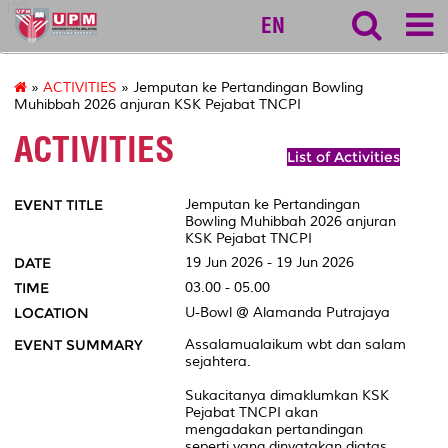
127
EN
»
ACTIVITIES
» Jemputan ke Pertandingan Bowling
Muhibbah 2026 anjuran KSK Pejabat TNCPI
ACTIVITIES
List of Activities
EVENT TITLE
Jemputan ke Pertandingan
Bowling Muhibbah 2026 anjuran
KSK Pejabat TNCPI
DATE
19 Jun 2026 - 19 Jun 2026
TIME
03.00 - 05.00
LOCATION
U-Bowl @ Alamanda Putrajaya
EVENT SUMMARY
Assalamualaikum wbt dan salam
sejahtera.
Sukacitanya dimaklumkan KSK
Pejabat TNCPI akan
mengadakan pertandingan
seperti yang dinyatakan diatas