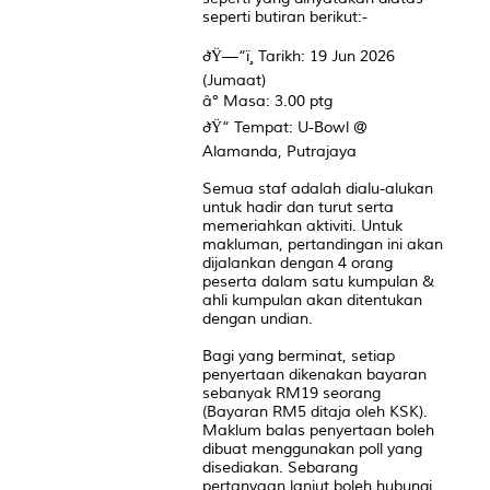
seperti butiran berikut:-
ðŸ—“ï¸ Tarikh: 19 Jun 2026
(Jumaat)
â° Masa: 3.00 ptg
ðŸ“ Tempat: U-Bowl @
Alamanda, Putrajaya
Semua staf adalah dialu-alukan
untuk hadir dan turut serta
memeriahkan aktiviti. Untuk
makluman, pertandingan ini akan
dijalankan dengan 4 orang
peserta dalam satu kumpulan &
ahli kumpulan akan ditentukan
dengan undian.
Bagi yang berminat, setiap
penyertaan dikenakan bayaran
sebanyak RM19 seorang
(Bayaran RM5 ditaja oleh KSK).
Maklum balas penyertaan boleh
dibuat menggunakan poll yang
disediakan. Sebarang
pertanyaan lanjut boleh hubungi